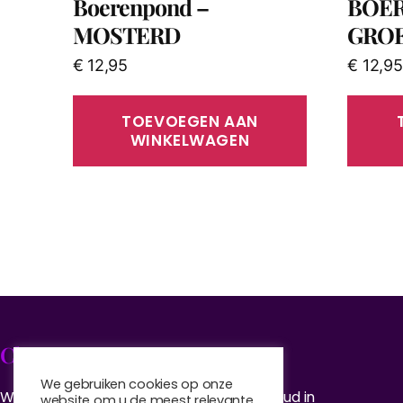
Boerenpond –
BOE
MOSTERD
GROE
€
12,95
€
12,95
TOEVOEGEN AAN
WINKELWAGEN
Cheese Expo
We gebruiken cookies op onze
We hebben boerderijkazen van jong tot oud in
website om u de meest relevante