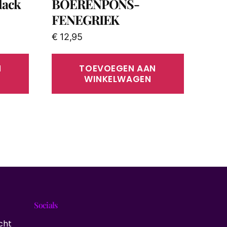
lack
BOERENPONS-
FENEGRIEK
€
12,95
N
TOEVOEGEN AAN
WINKELWAGEN
Socials
cht