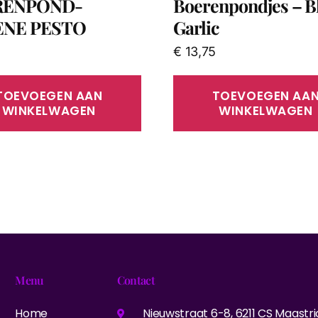
RENPOND-
Boerenpondjes – B
NE PESTO
Garlic
€
13,75
TOEVOEGEN AAN
TOEVOEGEN AA
WINKELWAGEN
WINKELWAGEN
Menu
Contact
Home
Nieuwstraat 6-8, 6211 CS Maastri