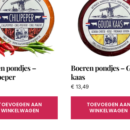
n pondjes –
Boeren pondjes – 
peper
kaas
€
13,49
TOEVOEGEN AAN
TOEVOEGEN AA
WINKELWAGEN
WINKELWAGEN