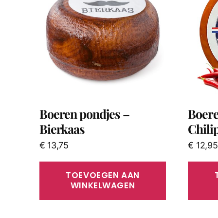
Boeren pondjes –
Boere
Bierkaas
Chili
€
13,75
€
12,95
TOEVOEGEN AAN
WINKELWAGEN