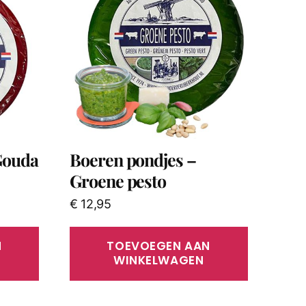
Gouda
Boeren pondjes –
Groene pesto
€
12,95
N
TOEVOEGEN AAN
WINKELWAGEN