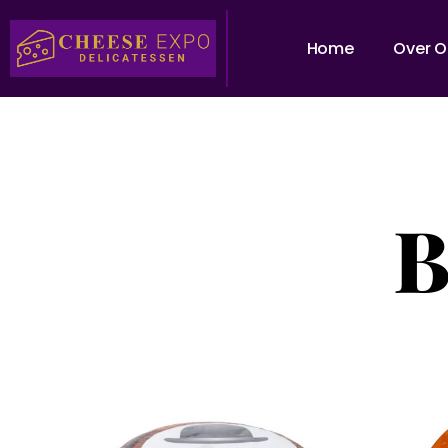
Home
Over O
B