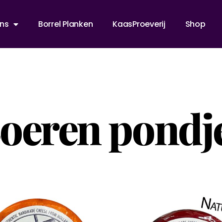
ns
Borrel Planken
KaasProeverij
Shop
oeren pondj