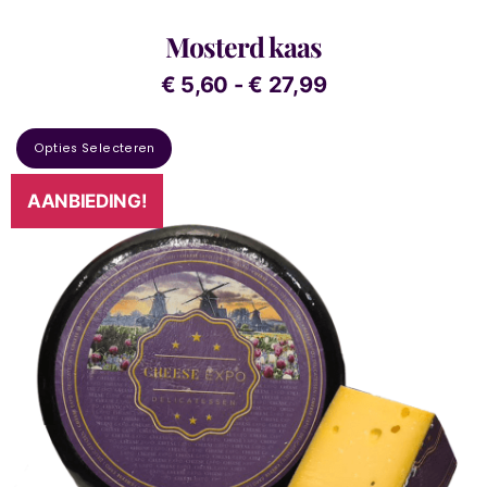
Mosterd kaas
€
5,60
-
€
27,99
Opties Selecteren
AANBIEDING!