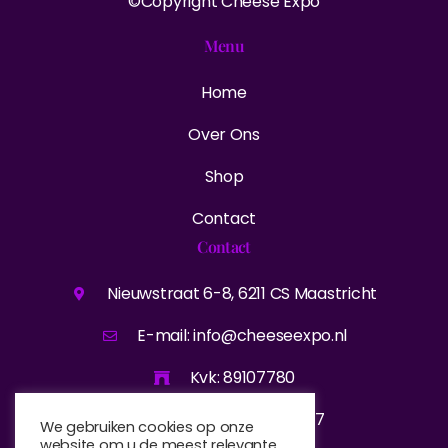
©Copyright Cheese Expo
Menu
Home
Over Ons
Shop
Contact
Contact
Nieuwstraat 6-8, 6211 CS Maastricht
E-mail: info@cheeseexpo.nl
Kvk: 89107780
Tel: +31(0)641440447
We gebruiken cookies op onze
website om u de meest relevante