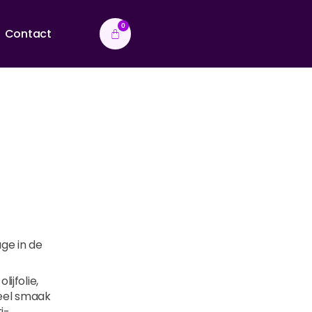
0
Contact
age in de
lijfolie,
veel smaak
i-