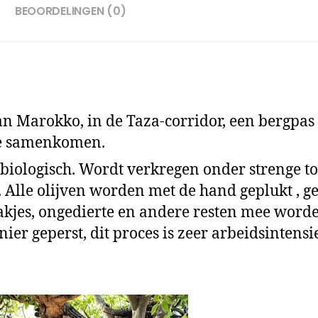
BEOORDELINGEN (0)
van Marokko, in de Taza-corridor, een bergpas
te samenkomen.
 biologisch. Wordt verkregen onder strenge t
 Alle olijven worden met de hand geplukt , 
akjes, ongedierte en andere resten mee worde
ier geperst, dit proces is zeer arbeidsintens