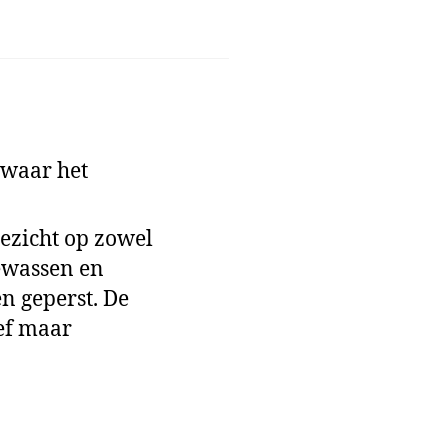
 waar het
oezicht op zowel
gewassen en
n geperst. De
ief maar