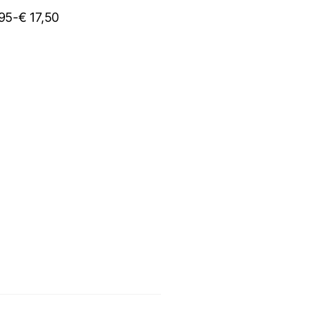
95
-
€
17,50