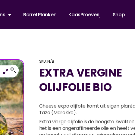
ns
Borrel Planken
KaasProeverij
Shop
SKU:
N/B
EXTRA VERGINE
OLIJFOLIE BIO
Cheese expo olijfolie komt uit eigen plant
Taza (Marokko).
Extra vierge olijfolie is de hoogste kwaliteit o
het is een ongeraffineerde olie en heeft 
en bevat veel vitaminen, mineralen en ant