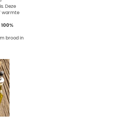
is. Deze
of warmte
e
100%
 om brood in